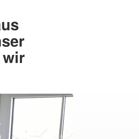
r
aus
nser
 wir