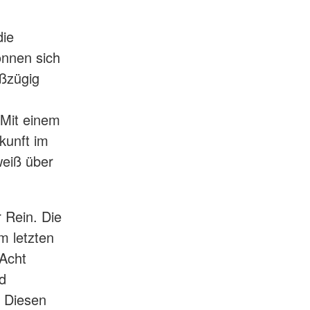
die
önnen sich
oßzügig
 Mit einem
nkunft im
weiß über
 Rein. Die
m letzten
 Acht
d
. Diesen