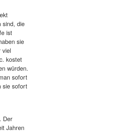
rekt
 sind, die
e ist
 haben sie
 viel
. kostet
en würden.
 man sofort
sie sofort
. Der
eit Jahren