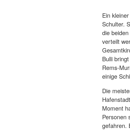
Ein kleine
Schulter. 
die beiden
verteilt w
Gesamtkirc
Bulli bring
Rems-Murr-
einige Sch
Die meiste
Hafenstadt
Moment hab
Personen s
gefahren. 