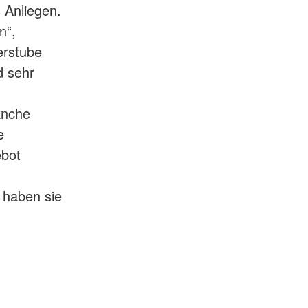
 Anliegen.
n“,
erstube
d sehr
anche
e
ebot
o haben sie