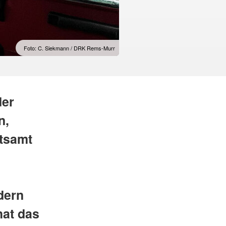
Foto: C. Siekmann / DRK Rems-Murr
der
n,
tsamt
dern
hat das