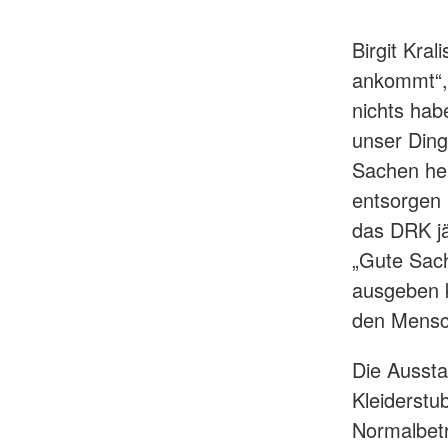
Birgit Kral
ankommt“, 
nichts hab
unser Ding
Sachen her
entsorgen 
das DRK jä
„Gute Sach
ausgeben k
den Mensc
Die Aussta
Kleiderstu
Normalbetr