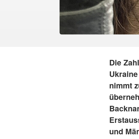
Die Zah
Ukraine
nimmt z
überneh
Backnan
Erstaus
und Män