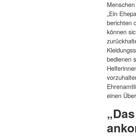
Menschen z
„Ein Ehepa
berichten 
können sic
zurückhalt
Kleidungss
bedienen 
Helferinne
vorzuhalte
Ehrenamtli
einen Über
„Das 
ank