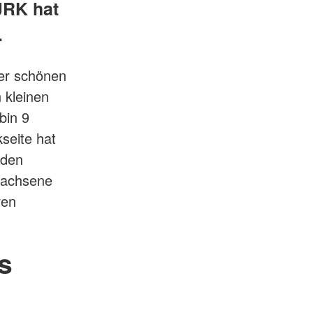
JRK hat
.
er schönen
n kleinen
bin 9
seite hat
 den
wachsene
ren
s