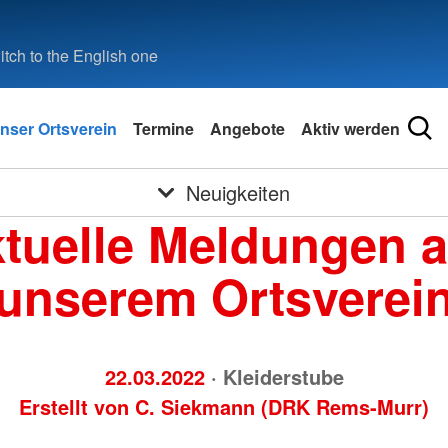
tch to the English one
nser Ortsverein
Termine
Angebote
Aktiv werden
Neuigkeiten
tuelle Meldungen 
unserem Ortsverei
22.03.2022
· Kleiderstube
Erstellt von
C. Siekmann (DRK Rems-Murr)