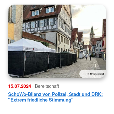
DRK Schorndorf
15.07.2024
· Bereitschaft
SchoWo-Bilanz von Polizei, Stadt und DRK:
"Extrem friedliche Stimmung"